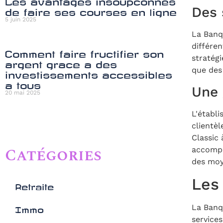
Les avantages insoupconnes
Des 
de faire ses courses en ligne
5 juin 2025
La Banq
différen
Comment faire fructifier son
stratég
argent grace a des
que des
investissements accessibles
a tous
Une 
20 mai 2025
L'établ
clientèl
Classic 
Catégories
accompa
des moy
Les
Retraite
La Banq
Immo
service