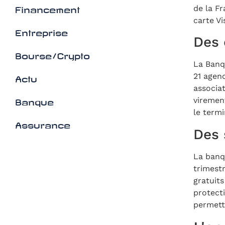
de la Fr
Financement
carte Vi
Entreprise
Des 
Bourse/Crypto
La Banq
21 agen
Actu
associa
viremen
Banque
le termi
Assurance
Des 
La banq
trimestr
gratuit
protecti
permetta