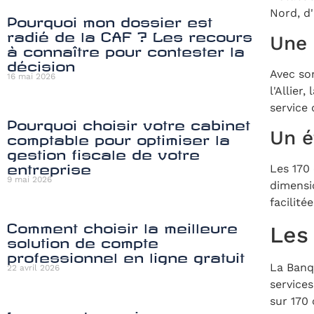
Nord, d
Pourquoi mon dossier est
radié de la CAF ? Les recours
Une 
à connaître pour contester la
décision
Avec so
16 mai 2026
l'Allier
service
Pourquoi choisir votre cabinet
Un é
comptable pour optimiser la
gestion fiscale de votre
entreprise
Les 170
9 mai 2026
dimensi
facilité
Comment choisir la meilleure
Les
solution de compte
professionnel en ligne gratuit
La Banq
22 avril 2026
service
sur 170