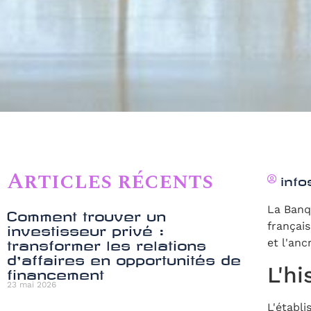
Articles récents
inf
La Banq
Comment trouver un
français
investisseur privé :
et l'anc
transformer les relations
d’affaires en opportunités de
L'hi
financement
23 mai 2026
L'établi